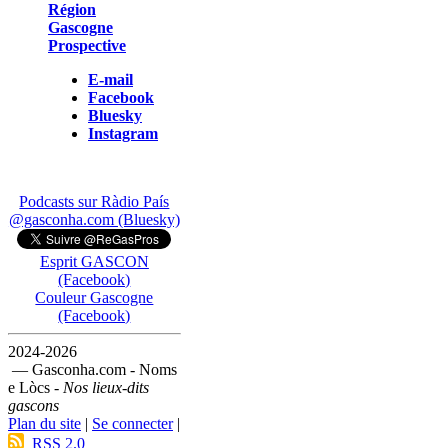
Région
Gascogne
Prospective
E-mail
Facebook
Bluesky
Instagram
Podcasts sur Ràdio País
@gasconha.com (Bluesky)
Esprit GASCON
(Facebook)
Couleur Gascogne
(Facebook)
2024-2026
— Gasconha.com - Noms
e Lòcs -
Nos lieux-dits
gascons
Plan du site
|
Se connecter
|
RSS 2.0