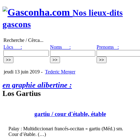
Nos lieux-dits
gascons
Recherche / Cèrca...
Lòcs :
Noms :
Prenoms :
jeudi 13 juin 2019
-
Tederic Merger
en graphie alibertine :
Los Gartius
gartiu
/ cour d'étable, étable
Palay : Multidiccionari francés-occitan « gartiu (Méd.) sm.
Cour d’étable. (…)