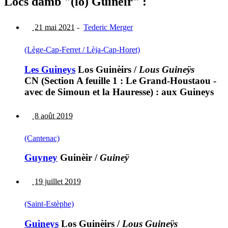
Lòcs damb "(lo) Guinèir" :
21 mai 2021
-
Tederic Merger
(Lège-Cap-Ferret / Lèja-Cap-Horet)
Les Guineys
Los Guinèirs
/
Lous Guineÿs
CN (Section A feuille 1 : Le Grand-Houstaou -
avec de Simoun et la Hauresse) : aux Guineys
8 août 2019
(Cantenac)
Guyney
Guinèir
/
Guineÿ
19 juillet 2019
(Saint-Estèphe)
Guineys
Los Guinèirs
/
Lous Guineÿs