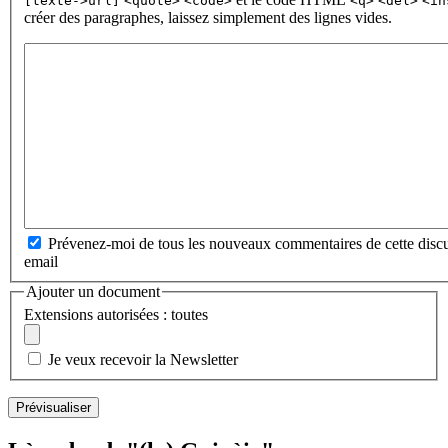
[texte->url]
<quote>
<code>
<q>
<del>
<in
créer des paragraphes, laissez simplement des lignes vides.
Prévenez-moi de tous les nouveaux commentaires de cette discu
email
Ajouter un document
Extensions autorisées : toutes
Je veux recevoir la Newsletter