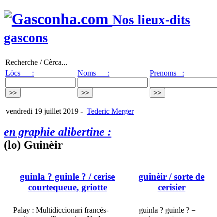
Nos lieux-dits
gascons
Recherche / Cèrca...
Lòcs :
Noms :
Prenoms :
vendredi 19 juillet 2019
-
Tederic Merger
en graphie alibertine :
(lo) Guinèir
guinla ? guinle ?
/ cerise
guinèir
/ sorte de
courtequeue, griotte
cerisier
Palay : Multidiccionari francés-
guinla ? guinle ? =