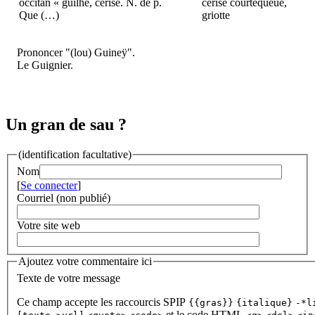
occitan « guilhe, cerise. N. de p.
cerise courtequeue,
Que (…)
griotte
Prononcer "(lou) Guineÿ".
Le Guignier.
Un gran de sau ?
(identification facultative)
Nom
[
Se connecter
]
Courriel (non publié)
Votre site web
Ajoutez votre commentaire ici
Texte de votre message
Ce champ accepte les raccourcis SPIP
{{gras}}
{italique}
-*l
et le code HTML