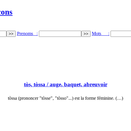
cons
Prenoms :
Mots :
tòs, tòssa
/ auge, baquet, abreuvoir
tòssa (prononcer "tòsse", "tòsso"...) est la forme féminine. (…)