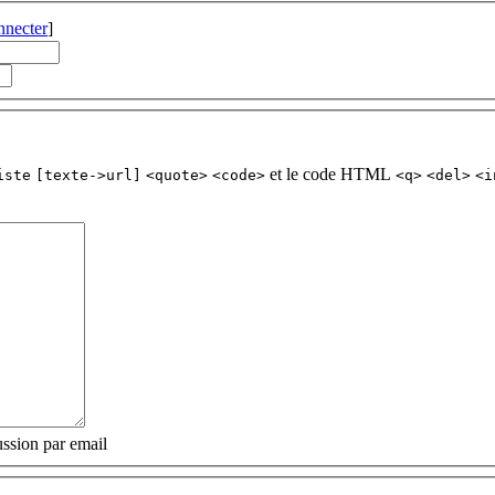
nnecter
]
et le code HTML
iste
[texte->url]
<quote>
<code>
<q>
<del>
<i
ssion par email