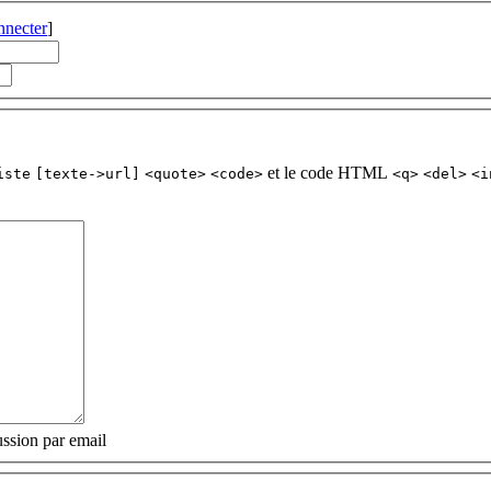
nnecter
]
et le code HTML
iste
[texte->url]
<quote>
<code>
<q>
<del>
<i
ssion par email