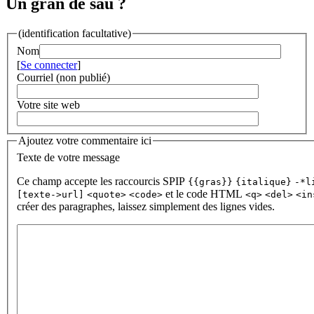
Un gran de sau ?
(identification facultative)
Nom
[
Se connecter
]
Courriel (non publié)
Votre site web
Ajoutez votre commentaire ici
Texte de votre message
Ce champ accepte les raccourcis SPIP
{{gras}}
{italique}
-*l
et le code HTML
[texte->url]
<quote>
<code>
<q>
<del>
<in
créer des paragraphes, laissez simplement des lignes vides.