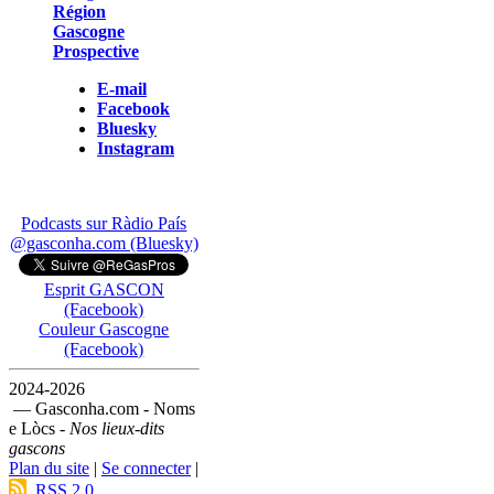
Région
Gascogne
Prospective
E-mail
Facebook
Bluesky
Instagram
Podcasts sur Ràdio País
@gasconha.com (Bluesky)
Esprit GASCON
(Facebook)
Couleur Gascogne
(Facebook)
2024-2026
— Gasconha.com - Noms
e Lòcs -
Nos lieux-dits
gascons
Plan du site
|
Se connecter
|
RSS 2.0