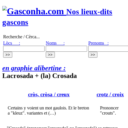
Nos lieux-dits
gascons
Recherche / Cèrca...
Lòcs :
Noms :
Prenoms :
en graphie alibertine :
Lacrosada + (la) Crosada
cròs, cròsa
/ creux
crotz
/ croix
Certains y voient un mot gaulois. Et le breton
Prononcer
a "kleuz". variantes et (…)
"crouts".