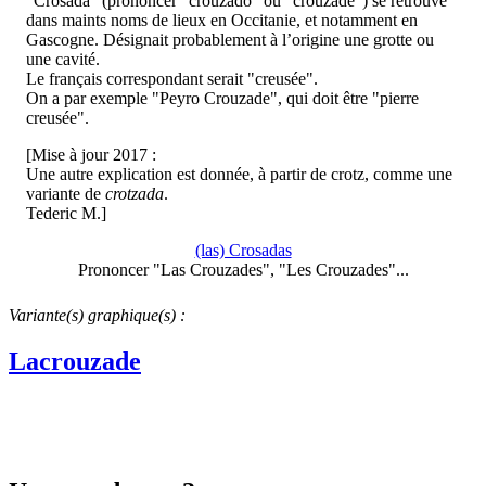
"Crosada" (prononcer "crouzado" ou "crouzade") se retrouve
dans maints noms de lieux en Occitanie, et notamment en
Gascogne. Désignait probablement à l’origine une grotte ou
une cavité.
Le français correspondant serait "creusée".
On a par exemple "Peyro Crouzade", qui doit être "pierre
creusée".
[Mise à jour 2017 :
Une autre explication est donnée, à partir de crotz, comme une
variante de
crotzada
.
Tederic M.]
(las) Crosadas
Prononcer "Las Crouzades", "Les Crouzades"...
Variante(s) graphique(s) :
Lacrouzade