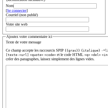
Nom
[
Se connecter
]
Courriel (non publié)
Votre site web
Ajoutez votre commentaire ici
Texte de votre message
Ce champ accepte les raccourcis SPIP
{{gras}}
{italique}
-*l
et le code HTML
[texte->url]
<quote>
<code>
<q>
<del>
<in
créer des paragraphes, laissez simplement des lignes vides.