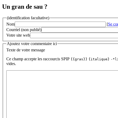
Un gran de sau ?
(identification facultative)
Nom
[
Se co
Courriel (non publié)
Votre site web
Ajoutez votre commentaire ici
Texte de votre message
Ce champ accepte les raccourcis SPIP
{{gras}}
{italique}
-*l
vides.