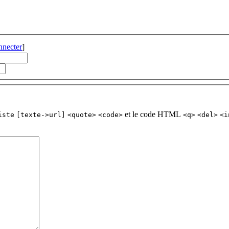
nnecter
]
et le code HTML
iste
[texte->url]
<quote>
<code>
<q>
<del>
<i