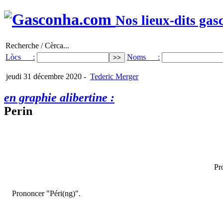
Nos lieux-dits gas
Recherche / Cèrca...
Lòcs :
Noms :
jeudi 31 décembre 2020
-
Tederic Merger
en graphie alibertine :
Perin
Pr
Prononcer "Péri(ng)".