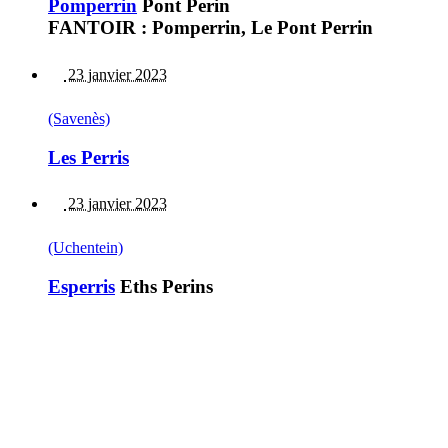
Pomperrin
Pont Perin
FANTOIR : Pomperrin, Le Pont Perrin
23 janvier 2023
(Savenès)
Les Perris
23 janvier 2023
(Uchentein)
Esperris
Eths Perins