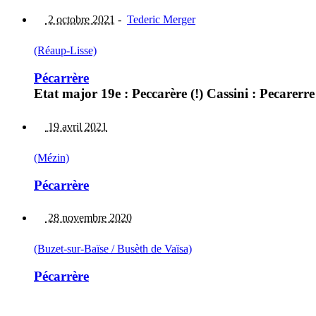
2 octobre 2021
-
Tederic Merger
(Réaup-Lisse)
Pécarrère
Etat major 19e : Peccarère (!) Cassini : Pecarerre 
19 avril 2021
(Mézin)
Pécarrère
28 novembre 2020
(Buzet-sur-Baïse / Busèth de Vaïsa)
Pécarrère