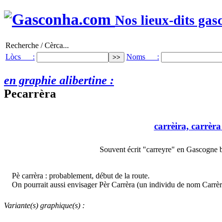
Nos lieux-dits gas
Recherche / Cèrca...
Lòcs :
Noms :
en graphie alibertine :
Pecarrèra
carrèira, carrèra
Souvent écrit "carreyre" en Gascogne bo
Pè carrèra : probablement, début de la route.
On pourrait aussi envisager Pèr Carrèra (un individu de nom Carrèra
Variante(s) graphique(s) :