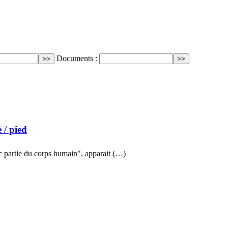
Documents :
è
/ pied
 = partie du corps humain", apparait (…)