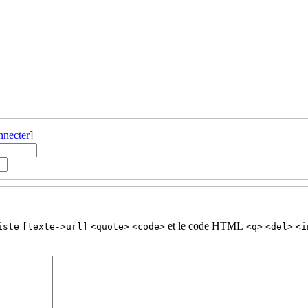
nnecter
]
et le code HTML
iste
[texte->url]
<quote>
<code>
<q>
<del>
<i