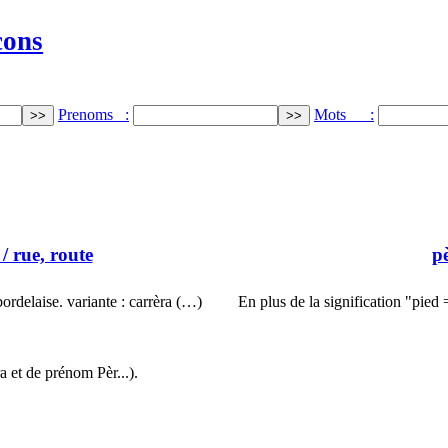
cons
Prenoms :
Mots :
/ rue, route
p
rdelaise. variante : carrèra (…)
En plus de la signification "pied
 et de prénom Pèr...).