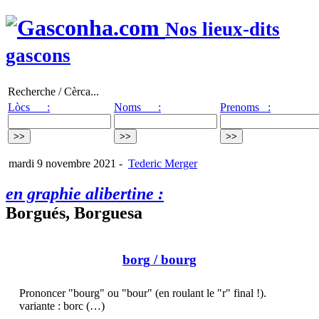
Nos lieux-dits
gascons
Recherche / Cèrca...
Lòcs :
Noms :
Prenoms :
mardi 9 novembre 2021
-
Tederic Merger
en graphie alibertine :
Borgués, Borguesa
borg
/ bourg
Prononcer "bourg" ou "bour" (en roulant le "r" final !).
variante : borc (…)