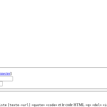
nnecter
]
et le code HTML
iste
[texte->url]
<quote>
<code>
<q>
<del>
<i