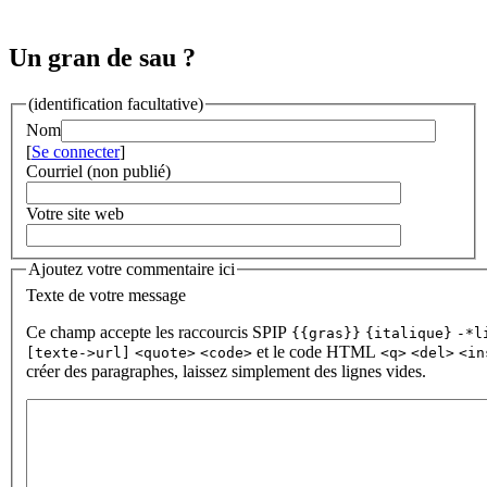
Un gran de sau ?
(identification facultative)
Nom
[
Se connecter
]
Courriel (non publié)
Votre site web
Ajoutez votre commentaire ici
Texte de votre message
Ce champ accepte les raccourcis SPIP
{{gras}}
{italique}
-*l
et le code HTML
[texte->url]
<quote>
<code>
<q>
<del>
<in
créer des paragraphes, laissez simplement des lignes vides.