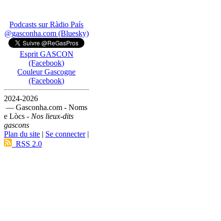
Podcasts sur Ràdio País
@gasconha.com (Bluesky)
Esprit GASCON
(Facebook)
Couleur Gascogne
(Facebook)
2024-2026
— Gasconha.com - Noms
e Lòcs -
Nos lieux-dits
gascons
Plan du site
|
Se connecter
|
RSS 2.0