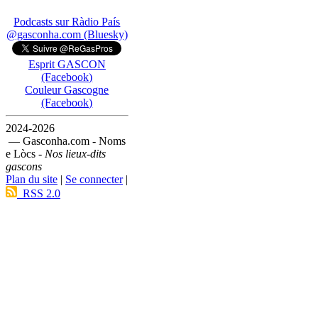
Podcasts sur Ràdio País
@gasconha.com (Bluesky)
Esprit GASCON
(Facebook)
Couleur Gascogne
(Facebook)
2024-2026
— Gasconha.com - Noms
e Lòcs -
Nos lieux-dits
gascons
Plan du site
|
Se connecter
|
RSS 2.0