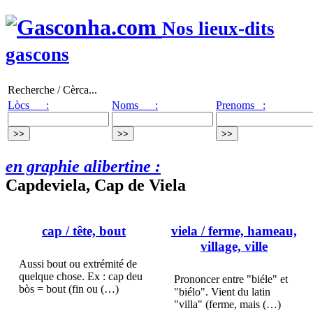
Nos lieux-dits
gascons
Recherche / Cèrca...
Lòcs :
Noms :
Prenoms :
en graphie alibertine :
Capdeviela, Cap de Viela
cap
/ tête, bout
viela
/ ferme, hameau,
village, ville
Aussi bout ou extrémité de
quelque chose. Ex : cap deu
Prononcer entre "biéle" et
bòs = bout (fin ou (…)
"biélo". Vient du latin
"villa" (ferme, mais (…)