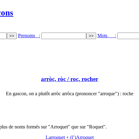
cons
Prenoms :
Mots :
arròc, ròc
/ roc, rocher
En gascon, on a plutôt arròc arròca (prononcer "arroque") : roche
 plus de noms formés sur "Arroquet" que sur "Roquet".
Larroquet + (l’)Arroquet