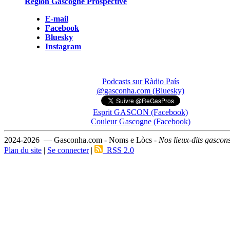
Région Gascogne Prospective
E-mail
Facebook
Bluesky
Instagram
Podcasts sur Ràdio País
@gasconha.com (Bluesky)
Esprit GASCON (Facebook)
Couleur Gascogne (Facebook)
2024-2026 — Gasconha.com - Noms e Lòcs -
Nos lieux-dits gascon
Plan du site
|
Se connecter
|
RSS 2.0