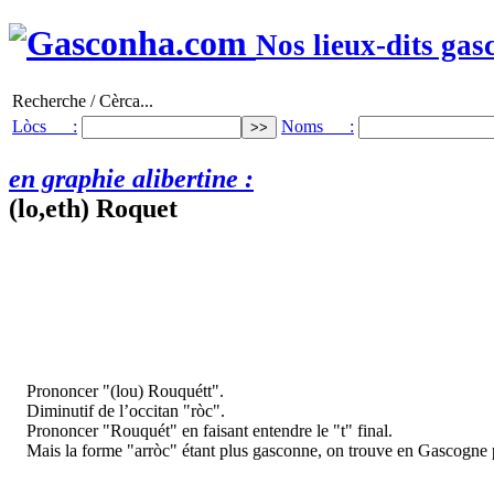
Nos lieux-dits gas
Recherche / Cèrca...
Lòcs :
Noms :
en graphie alibertine :
(lo,eth) Roquet
Prononcer "(lou) Rouquétt".
Diminutif de l’occitan "ròc".
Prononcer "Rouquét" en faisant entendre le "t" final.
Mais la forme "arròc" étant plus gasconne, on trouve en Gascogne