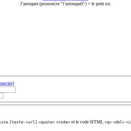
l’arroquet (prononcer "l’arrouquét") = le petit roc
nnecter
]
et le code HTML
iste
[texte->url]
<quote>
<code>
<q>
<del>
<i