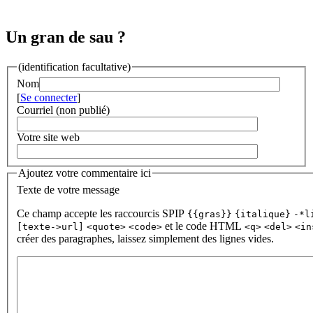
Un gran de sau ?
(identification facultative)
Nom
[
Se connecter
]
Courriel (non publié)
Votre site web
Ajoutez votre commentaire ici
Texte de votre message
Ce champ accepte les raccourcis SPIP
{{gras}}
{italique}
-*l
et le code HTML
[texte->url]
<quote>
<code>
<q>
<del>
<in
créer des paragraphes, laissez simplement des lignes vides.