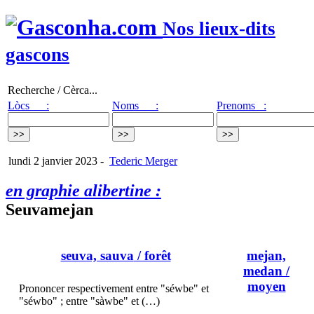
Nos lieux-dits
gascons
Recherche / Cèrca...
Lòcs :
Noms :
Prenoms :
lundi 2 janvier 2023
-
Tederic Merger
en graphie alibertine :
Seuvamejan
seuva, sauva
/ forêt
mejan,
medan
/
moyen
Prononcer respectivement entre "séwbe" et
"séwbo" ; entre "sàwbe" et (…)