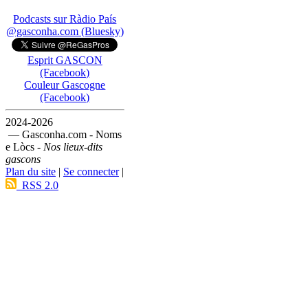
Podcasts sur Ràdio País
@gasconha.com (Bluesky)
Esprit GASCON
(Facebook)
Couleur Gascogne
(Facebook)
2024-2026
— Gasconha.com - Noms
e Lòcs -
Nos lieux-dits
gascons
Plan du site
|
Se connecter
|
RSS 2.0