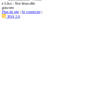
e Lòcs -
Nos lieux-dits
gascons
Plan du site
|
Se connecter
|
RSS 2.0