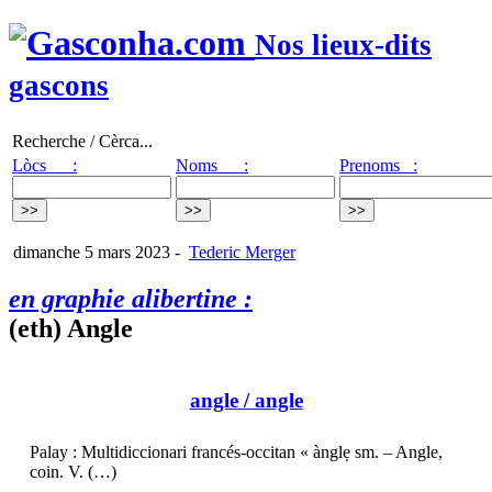
Nos lieux-dits
gascons
Recherche / Cèrca...
Lòcs :
Noms :
Prenoms :
dimanche 5 mars 2023
-
Tederic Merger
en graphie alibertine :
(eth) Angle
angle
/ angle
Palay : Multidiccionari francés-occitan « ànglẹ sm. – Angle,
coin. V. (…)