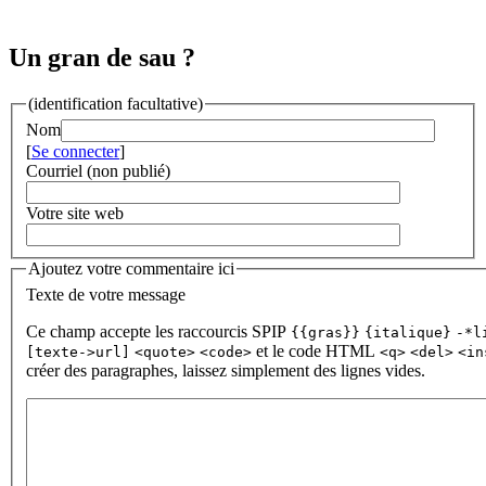
Un gran de sau ?
(identification facultative)
Nom
[
Se connecter
]
Courriel (non publié)
Votre site web
Ajoutez votre commentaire ici
Texte de votre message
Ce champ accepte les raccourcis SPIP
{{gras}}
{italique}
-*l
et le code HTML
[texte->url]
<quote>
<code>
<q>
<del>
<in
créer des paragraphes, laissez simplement des lignes vides.