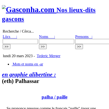
Nos lieux-dits
gascons
Recherche / Cèrca...
Lòcs :
Noms :
Prenoms :
lundi 20 mars 2023
-
Tederic Merger
Mots et noms en -ar
en graphie alibertine :
(eth) Palhassar
palha
/ paille
Se prononce presque comme le français "paille" (pour une