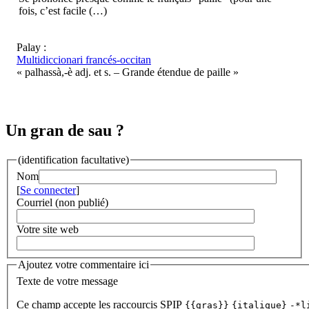
fois, c’est facile (…)
Palay :
Multidiccionari francés-occitan
« palhassà,-è adj. et s. – Grande étendue de paille »
Un gran de sau ?
(identification facultative)
Nom
[
Se connecter
]
Courriel (non publié)
Votre site web
Ajoutez votre commentaire ici
Texte de votre message
Ce champ accepte les raccourcis SPIP
{{gras}}
{italique}
-*l