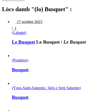
Lòcs damb "(lo) Busquet" :
17 octobre 2023
|
1
(Labatut)
Le Busquet
Lo Busquet
/
Le Busquet
(Poudenx)
Busquet
(Ygos-Saint-Saturnin / Igòs e Sent Saturnin)
Busquet