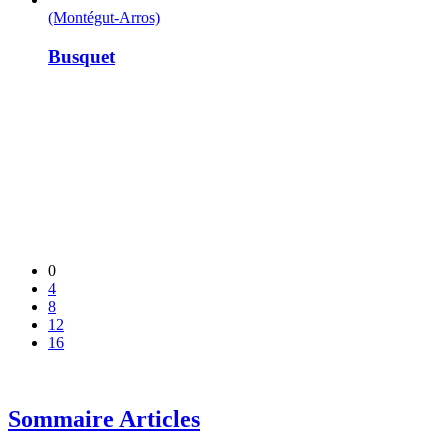
(Montégut-Arros)
Busquet
0
4
8
12
16
Sommaire Articles