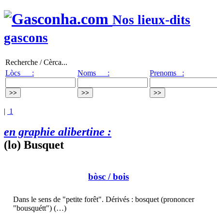
Nos lieux-dits
gascons
Recherche / Cèrca...
Lòcs :
Noms :
Prenoms :
|
1
en graphie alibertine :
(lo) Busquet
bòsc
/ bois
Dans le sens de "petite forêt". Dérivés : bosquet (prononcer
"bousquétt") (…)