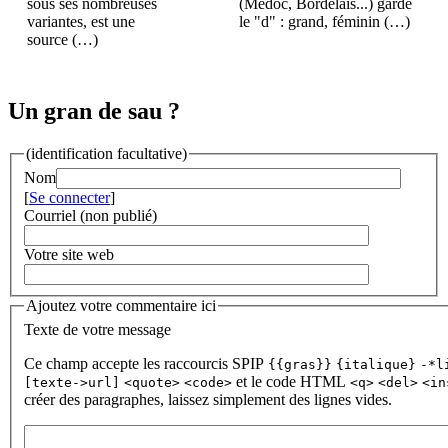
sous ses nombreuses
(Médoc, Bordelais...) garde
variantes, est une
le "d" : grand, féminin (…)
source (…)
Un gran de sau ?
(identification facultative)
Nom
[
Se connecter
]
Courriel (non publié)
Votre site web
Ajoutez votre commentaire ici
Texte de votre message
Ce champ accepte les raccourcis SPIP
{{gras}}
{italique}
-*l
et le code HTML
[texte->url]
<quote>
<code>
<q>
<del>
<in
créer des paragraphes, laissez simplement des lignes vides.