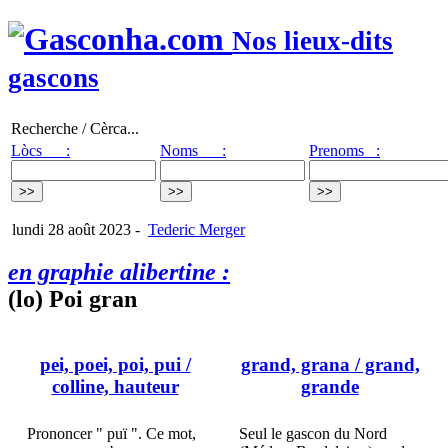
Nos lieux-dits
gascons
Recherche / Cèrca...
Lòcs :
Noms :
Prenoms :
lundi 28 août 2023
-
Tederic Merger
en graphie alibertine :
(lo) Poi gran
pei, poei, poi, pui
/
grand, grana
/ grand,
colline, hauteur
grande
Prononcer " puï ". Ce mot,
Seul le gascon du Nord