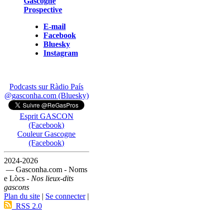
Gascogne
Prospective
E-mail
Facebook
Bluesky
Instagram
Podcasts sur Ràdio País
@gasconha.com (Bluesky)
Esprit GASCON
(Facebook)
Couleur Gascogne
(Facebook)
2024-2026
— Gasconha.com - Noms
e Lòcs -
Nos lieux-dits
gascons
Plan du site
|
Se connecter
|
RSS 2.0