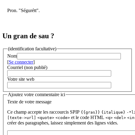
Pron. "Ségurétt".
Un gran de sau ?
(identification facultative)
Nom
[
Se connecter
]
Courriel (non publié)
Votre site web
Ajoutez votre commentaire ici
Texte de votre message
Ce champ accepte les raccourcis SPIP
{{gras}}
{italique}
-*l
et le code HTML
[texte->url]
<quote>
<code>
<q>
<del>
<in
créer des paragraphes, laissez simplement des lignes vides.