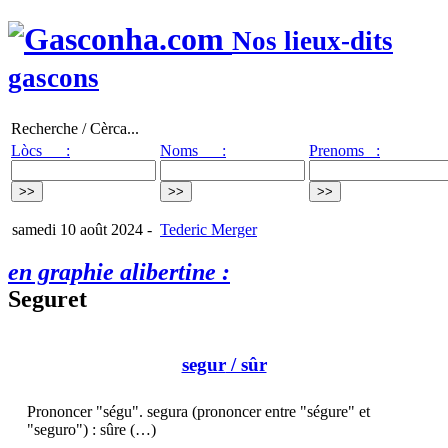
Nos lieux-dits
gascons
Recherche / Cèrca...
Lòcs :
Noms :
Prenoms :
samedi 10 août 2024
-
Tederic Merger
en graphie alibertine :
Seguret
segur
/ sûr
Prononcer "ségu". segura (prononcer entre "ségure" et
"seguro") : sûre (…)