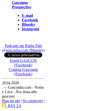
Gascogne
Prospective
E-mail
Facebook
Bluesky
Instagram
Podcasts sur Ràdio País
@gasconha.com (Bluesky)
Esprit GASCON
(Facebook)
Couleur Gascogne
(Facebook)
2024-2026
— Gasconha.com - Noms
e Lòcs -
Nos lieux-dits
gascons
Plan du site
|
Se connecter
|
RSS 2.0