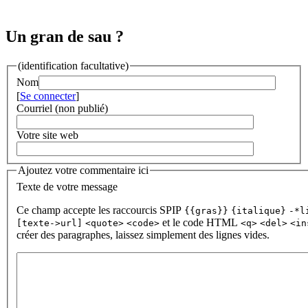
Un gran de sau ?
(identification facultative)
Nom
[
Se connecter
]
Courriel (non publié)
Votre site web
Ajoutez votre commentaire ici
Texte de votre message
Ce champ accepte les raccourcis SPIP
{{gras}}
{italique}
-*l
et le code HTML
[texte->url]
<quote>
<code>
<q>
<del>
<in
créer des paragraphes, laissez simplement des lignes vides.