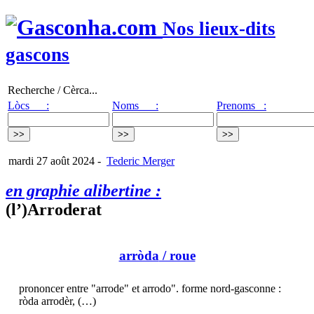
Nos lieux-dits
gascons
Recherche / Cèrca...
Lòcs :
Noms :
Prenoms :
mardi 27 août 2024
-
Tederic Merger
en graphie alibertine :
(l’)Arroderat
arròda
/ roue
prononcer entre "arrode" et arrodo". forme nord-gasconne :
ròda arrodèr, (…)