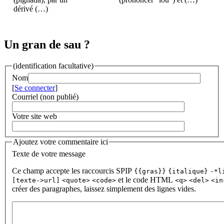
dérivé (…)
Un gran de sau ?
(identification facultative)
Nom
[
Se connecter
]
Courriel (non publié)
Votre site web
Ajoutez votre commentaire ici
Texte de votre message
Ce champ accepte les raccourcis SPIP
{{gras}}
{italique}
-*l
et le code HTML
[texte->url]
<quote>
<code>
<q>
<del>
<in
créer des paragraphes, laissez simplement des lignes vides.