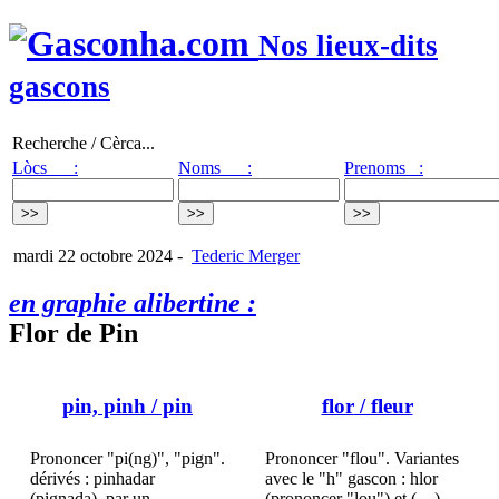
Nos lieux-dits
gascons
Recherche / Cèrca...
Lòcs :
Noms :
Prenoms :
mardi 22 octobre 2024
-
Tederic Merger
en graphie alibertine :
Flor de Pin
pin, pinh
/ pin
flor
/ fleur
Prononcer "pi(ng)", "pign".
Prononcer "flou". Variantes
dérivés : pinhadar
avec le "h" gascon : hlor
(pignada), par un
(prononcer "lou") et (…)