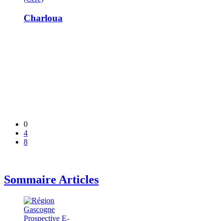
Charloua
0
4
8
Sommaire Articles