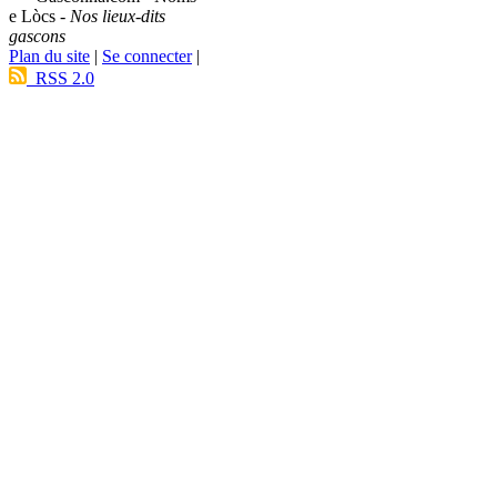
e Lòcs -
Nos lieux-dits
gascons
Plan du site
|
Se connecter
|
RSS 2.0