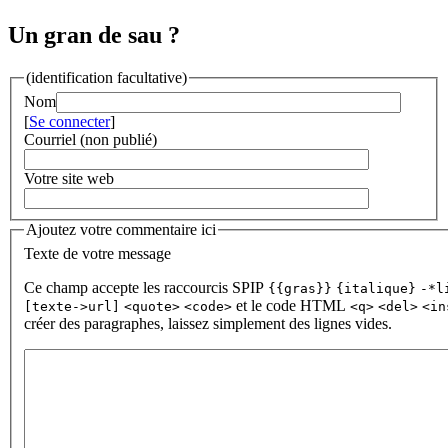
Un gran de sau ?
(identification facultative)
Nom
[
Se connecter
]
Courriel (non publié)
Votre site web
Ajoutez votre commentaire ici
Texte de votre message
Ce champ accepte les raccourcis SPIP
{{gras}}
{italique}
-*l
et le code HTML
[texte->url]
<quote>
<code>
<q>
<del>
<in
créer des paragraphes, laissez simplement des lignes vides.