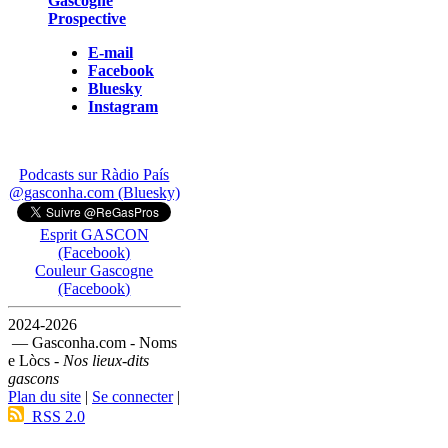
Gascogne
Prospective
E-mail
Facebook
Bluesky
Instagram
Podcasts sur Ràdio País
@gasconha.com (Bluesky)
Esprit GASCON
(Facebook)
Couleur Gascogne
(Facebook)
2024-2026
— Gasconha.com - Noms
e Lòcs -
Nos lieux-dits
gascons
Plan du site
|
Se connecter
|
RSS 2.0