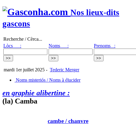
Nos lieux-dits
gascons
Recherche / Cèrca...
Lòcs :
Noms :
Prenoms :
mardi 1er juillet 2025
-
Tederic Merger
Noms misteriós / Noms à élucider
en graphie alibertine :
(la) Camba
cambe
/ chanvre