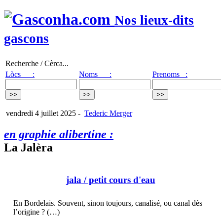
Nos lieux-dits
gascons
Recherche / Cèrca...
Lòcs :
Noms :
Prenoms :
vendredi 4 juillet 2025
-
Tederic Merger
en graphie alibertine :
La Jalèra
jala
/ petit cours d'eau
En Bordelais. Souvent, sinon toujours, canalisé, ou canal dès
l’origine ? (…)