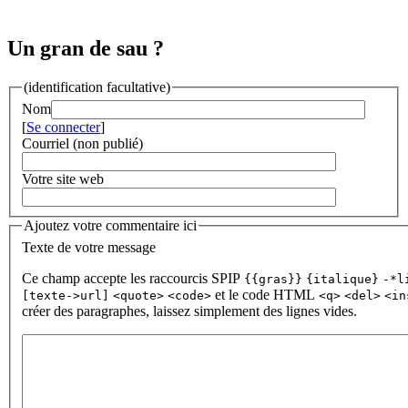
Un gran de sau ?
(identification facultative)
Nom
[
Se connecter
]
Courriel (non publié)
Votre site web
Ajoutez votre commentaire ici
Texte de votre message
Ce champ accepte les raccourcis SPIP
{{gras}}
{italique}
-*l
et le code HTML
[texte->url]
<quote>
<code>
<q>
<del>
<in
créer des paragraphes, laissez simplement des lignes vides.