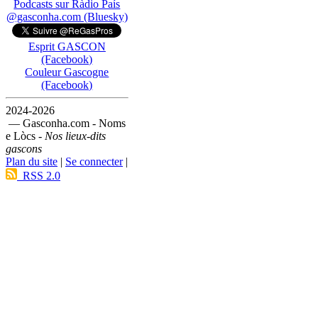
Podcasts sur Ràdio País
@gasconha.com (Bluesky)
Esprit GASCON
(Facebook)
Couleur Gascogne
(Facebook)
2024-2026
— Gasconha.com - Noms
e Lòcs -
Nos lieux-dits
gascons
Plan du site
|
Se connecter
|
RSS 2.0