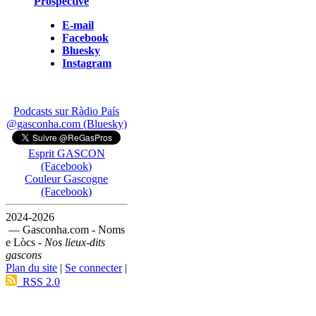
Prospective
E-mail
Facebook
Bluesky
Instagram
Podcasts sur Ràdio País
@gasconha.com (Bluesky)
Esprit GASCON
(Facebook)
Couleur Gascogne
(Facebook)
2024-2026
— Gasconha.com - Noms
e Lòcs -
Nos lieux-dits
gascons
Plan du site
|
Se connecter
|
RSS 2.0