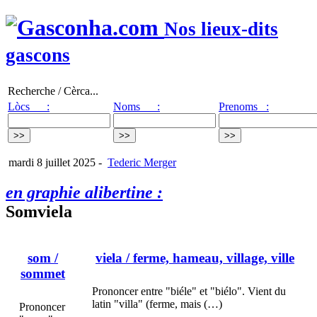
Nos lieux-dits
gascons
Recherche / Cèrca...
Lòcs :
Noms :
Prenoms :
mardi 8 juillet 2025
-
Tederic Merger
en graphie alibertine :
Somviela
som
/
viela
/ ferme, hameau, village, ville
sommet
Prononcer entre "biéle" et "biélo". Vient du
latin "villa" (ferme, mais (…)
Prononcer