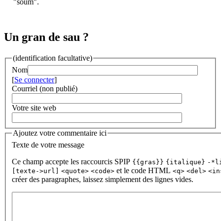
"soum".
Un gran de sau ?
(identification facultative)
Nom
[
Se connecter
]
Courriel (non publié)
Votre site web
Ajoutez votre commentaire ici
Texte de votre message
Ce champ accepte les raccourcis SPIP
{{gras}}
{italique}
-*l
et le code HTML
[texte->url]
<quote>
<code>
<q>
<del>
<in
créer des paragraphes, laissez simplement des lignes vides.