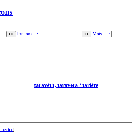
cons
Prenoms :
Mots :
taravèth, taravèra
/ tarière
nnecter
]