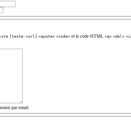
et le code HTML
iste
[texte->url]
<quote>
<code>
<q>
<del>
<i
ssion par email