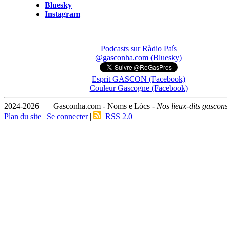
Bluesky
Instagram
Podcasts sur Ràdio País
@gasconha.com (Bluesky)
Esprit GASCON (Facebook)
Couleur Gascogne (Facebook)
2024-2026 — Gasconha.com - Noms e Lòcs -
Nos lieux-dits gascon
Plan du site
|
Se connecter
|
RSS 2.0