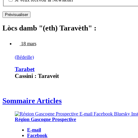
Lòcs damb "(eth) Taravèth" :
18 mars
(Bédeille)
Tarabet
Cassini : Taraveit
Sommaire Articles
Région Gascogne Prospective
E-mail
Facebook