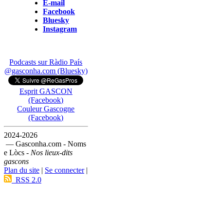
E-mail
Facebook
Bluesky
Instagram
Podcasts sur Ràdio País
@gasconha.com (Bluesky)
Esprit GASCON
(Facebook)
Couleur Gascogne
(Facebook)
2024-2026
— Gasconha.com - Noms
e Lòcs -
Nos lieux-dits
gascons
Plan du site
|
Se connecter
|
RSS 2.0