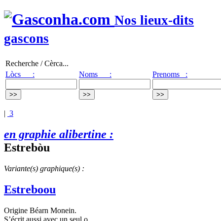
Nos lieux-dits
gascons
Recherche / Cèrca...
Lòcs :
Noms :
Prenoms :
|
3
en graphie alibertine :
Estrebòu
Variante(s) graphique(s) :
Estreboou
Origine Béarn Monein.
S’écrit aussi avec un seul o.