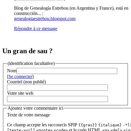
Blog de Genealogía Estrebou (en Argentina y France), está en
construcción... :
genealogiaestrebou.blogspot.com
Répondre à ce message
Un gran de sau ?
(identification facultative)
Nom
[
Se connecter
]
Courriel (non publié)
Votre site web
Ajoutez votre commentaire ici
Texte de votre message
Ce champ accepte les raccourcis SPIP
{{gras}}
{italique}
-*l
et le code HTML
[texte->url]
<quote>
<code>
<q>
<del>
<in