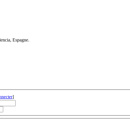
encia, Espagne.
nnecter
]