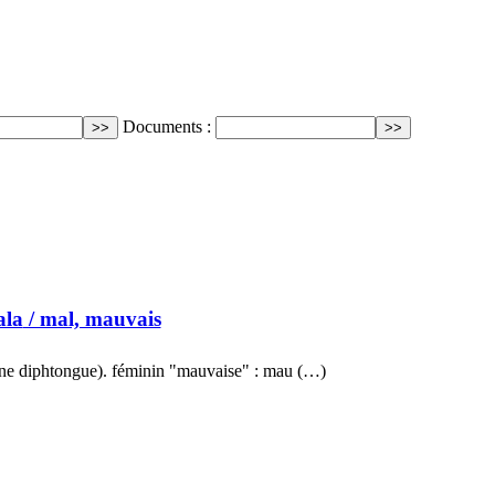
Documents :
ala
/ mal, mauvais
ne diphtongue). féminin "mauvaise" : mau (…)