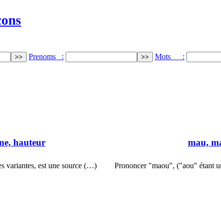
cons
Prenoms :
Mots :
ine, hauteur
mau, m
s variantes, est une source (…)
Prononcer "maou", ("aou" étant u