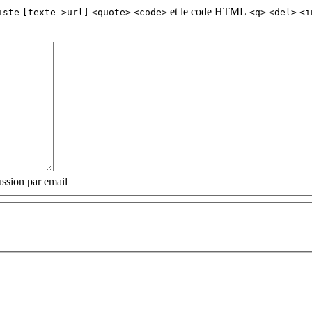
et le code HTML
iste
[texte->url]
<quote>
<code>
<q>
<del>
<i
ssion par email