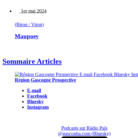
1er mai 2024
(Biron / Viron)
Maupoey
Sommaire Articles
Région Gascogne Prospective
E-mail
Facebook
Bluesky
Instagram
Podcasts sur Ràdio País
@gasconha.com (Bluesky)