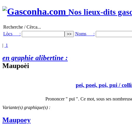
Nos lieux-dits gas
Recherche / Cèrca...
Lòcs :
Noms :
|
1
en graphie alibertine :
Maupoèi
pei, poei, poi, pui
/ coll
Prononcer " puï ". Ce mot, sous ses nombreuse
Variante(s) graphique(s) :
Maupoey