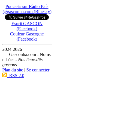
Podcasts sur Ràdio País
@gasconha.com (Bluesky)
Esprit GASCON
(Facebook)
Couleur Gascogne
(Facebook)
2024-2026
— Gasconha.com - Noms
e Lòcs -
Nos lieux-dits
gascons
Plan du site
|
Se connecter
|
RSS 2.0