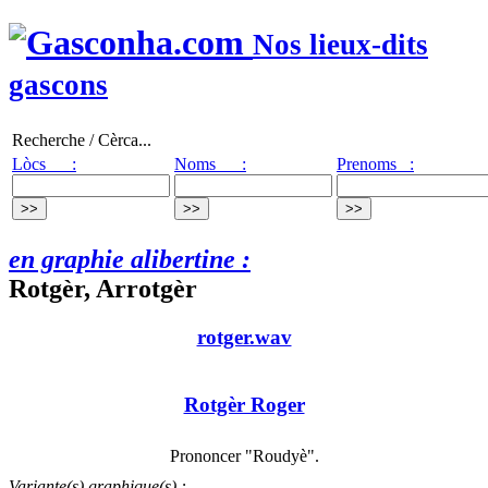
Nos lieux-dits
gascons
Recherche / Cèrca...
Lòcs :
Noms :
Prenoms :
en graphie alibertine :
Rotgèr, Arrotgèr
rotger.wav
Rotgèr Roger
Prononcer "Roudyè".
Variante(s) graphique(s) :