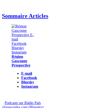
Sommaire Articles
Région
Gascogne
Prospective
E-mail
Facebook
Bluesky
Instagram
Podcasts sur Ràdio País
@gasconha.com (Bluesky)