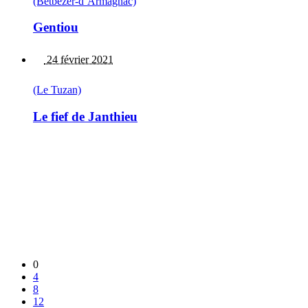
(Betbézer-d’Armagnac)
Gentiou
24 février 2021
(Le Tuzan)
Le fief de Janthieu
0
4
8
12