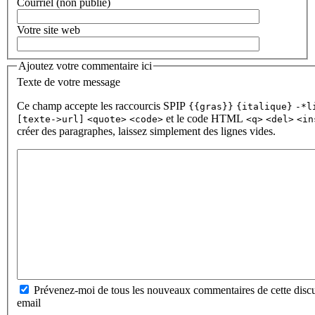
Courriel (non publié)
Votre site web
Ajoutez votre commentaire ici
Texte de votre message
Ce champ accepte les raccourcis SPIP
{{gras}}
{italique}
-*l
et le code HTML
[texte->url]
<quote>
<code>
<q>
<del>
<in
créer des paragraphes, laissez simplement des lignes vides.
Prévenez-moi de tous les nouveaux commentaires de cette discu
email