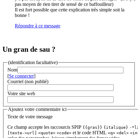
pas moyen de rien tirer de sensé de ce baffouilleur)
Il est fort possible que cette explication très simple soit la
bonne !
Répondre à ce message
Un gran de sau ?
(identification facultative)
Nom
[
Se connecter
]
Courriel (non publié)
Votre site web
Ajoutez votre commentaire ici
Texte de votre message
Ce champ accepte les raccourcis SPIP
{{gras}}
{italique}
-*l
et le code HTML
[texte->url]
<quote>
<code>
<q>
<del>
<in