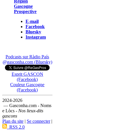
Région
Gascogne
Prospective
E-mail
Facebook
Bluesky
Instagram
Podcasts sur Ràdio País
@gasconha.com (Bluesky)
Esprit GASCON
(Facebook)
Couleur Gascogne
(Facebook)
2024-2026
— Gasconha.com - Noms
e Lòcs -
Nos lieux-dits
gascons
Plan du site
|
Se connecter
|
RSS 2.0