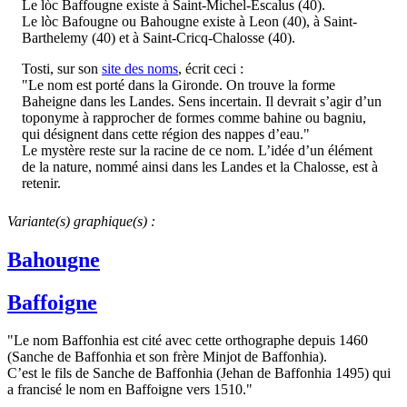
Le lòc Baffougne existe à Saint-Michel-Escalus (40).
Le lòc Bafougne ou Bahougne existe à Leon (40), à Saint-
Barthelemy (40) et à Saint-Cricq-Chalosse (40).
Tosti, sur son
site des noms
, écrit ceci :
"Le nom est porté dans la Gironde. On trouve la forme
Baheigne dans les Landes. Sens incertain. Il devrait s’agir d’un
toponyme à rapprocher de formes comme bahine ou bagniu,
qui désignent dans cette région des nappes d’eau."
Le mystère reste sur la racine de ce nom. L’idée d’un élément
de la nature, nommé ainsi dans les Landes et la Chalosse, est à
retenir.
Variante(s) graphique(s) :
Bahougne
Baffoigne
"Le nom Baffonhia est cité avec cette orthographe depuis 1460
(Sanche de Baffonhia et son frère Minjot de Baffonhia).
C’est le fils de Sanche de Baffonhia (Jehan de Baffonhia 1495) qui
a francisé le nom en Baffoigne vers 1510."