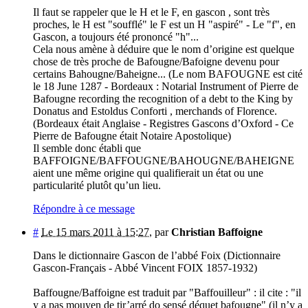
Il faut se rappeler que le H et le F, en gascon , sont très
proches, le H est "soufflé" le F est un H "aspiré" - Le "f", en
Gascon, a toujours été prononcé "h"...
Cela nous amène à déduire que le nom d’origine est quelque
chose de très proche de Bafougne/Bafoigne devenu pour
certains Bahougne/Baheigne... (Le nom BAFOUGNE est cité
le 18 June 1287 - Bordeaux : Notarial Instrument of Pierre de
Bafougne recording the recognition of a debt to the King by
Donatus and Estoldus Conforti , merchands of Florence.
(Bordeaux était Anglaise - Registres Gascons d’Oxford - Ce
Pierre de Bafougne était Notaire Apostolique)
Il semble donc établi que
BAFFOIGNE/BAFFOUGNE/BAHOUGNE/BAHEIGNE
aient une même origine qui qualifierait un état ou une
particularité plutôt qu’un lieu.
Répondre à ce message
#
Le 15 mars 2011 à 15:27
,
par
Christian Baffoigne
Dans le dictionnaire Gascon de l’abbé Foix (Dictionnaire
Gascon-Français - Abbé Vincent FOIX 1857-1932)
Baffougne/Baffoigne est traduit par "Baffouilleur" : il cite : "il
y a pas mouyen de tir’arré do sensé déquet bafougne" (il n’y a