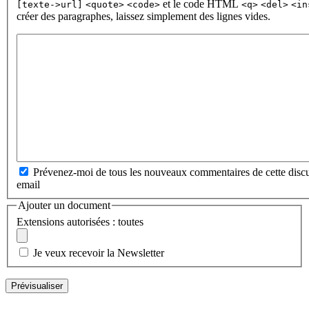
et le code HTML
[texte->url]
<quote>
<code>
<q>
<del>
<in
créer des paragraphes, laissez simplement des lignes vides.
Prévenez-moi de tous les nouveaux commentaires de cette discu
email
Ajouter un document
Extensions autorisées : toutes
Je veux recevoir la Newsletter