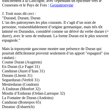
franchement à la Gascogne, avec cependant un épicentre vers le
Couserans et le Pays de Foix :
Geopatronyme
J. Tosti nous dit ceci :
"Durand, Durant, Duran
L’un des patronymes les plus courants. Il s’agit d’un nom de
personne, vraisemblablement d’origine germanique, mais très tôt
latinisé en Durandus, considéré comme un dérivé du verbe durare (=
durer), avec le sens de endurant. La forme Duran est le plus souvent
espagnole."
Mais la toponymie gasconne montre une présence de Duran qui
pourrait difficilement provenir seulement d’un apport "espagnol" (ou
catalan) :
Coume Duran (Augirein)
En Duran (Le Faget 31)
Canduran (Juzet d’Izau 31)
Durans (Lherm 31)
Segueduran (Verfeil 31)
Mestreduran (Condom)
A Enduran (Monfort 32)
Moulin d’Enduran (Ordan-Larroque 32)
La Fontaine de Duran (Andoins)
Canduran (Bonrepos 65)
Duranuc (Esbareich)