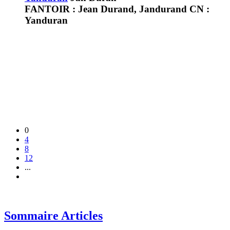
FANTOIR : Jean Durand, Jandurand CN :
Yanduran
0
4
8
12
...
Sommaire Articles