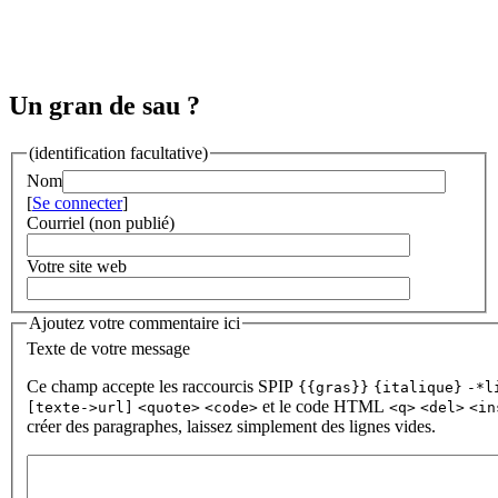
Un gran de sau ?
(identification facultative)
Nom
[
Se connecter
]
Courriel (non publié)
Votre site web
Ajoutez votre commentaire ici
Texte de votre message
Ce champ accepte les raccourcis SPIP
{{gras}}
{italique}
-*l
et le code HTML
[texte->url]
<quote>
<code>
<q>
<del>
<in
créer des paragraphes, laissez simplement des lignes vides.