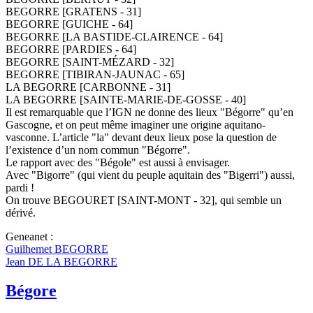
BEGORRE [GRATENS - 31]
BEGORRE [GUICHE - 64]
BEGORRE [LA BASTIDE-CLAIRENCE - 64]
BEGORRE [PARDIES - 64]
BEGORRE [SAINT-MÉZARD - 32]
BEGORRE [TIBIRAN-JAUNAC - 65]
LA BEGORRE [CARBONNE - 31]
LA BEGORRE [SAINTE-MARIE-DE-GOSSE - 40]
Il est remarquable que l’IGN ne donne des lieux "Bégorre" qu’en
Gascogne, et on peut même imaginer une origine aquitano-
vasconne. L’article "la" devant deux lieux pose la question de
l’existence d’un nom commun "Bégorre".
Le rapport avec des "Bégole" est aussi à envisager.
Avec "Bigorre" (qui vient du peuple aquitain des "Bigerri") aussi,
pardi !
On trouve BEGOURET [SAINT-MONT - 32], qui semble un
dérivé.
Geneanet :
Guilhemet BEGORRE
Jean DE LA BEGORRE
Bégore