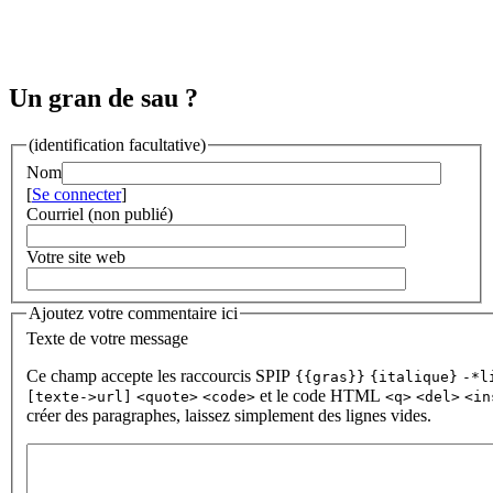
Un gran de sau ?
(identification facultative)
Nom
[
Se connecter
]
Courriel (non publié)
Votre site web
Ajoutez votre commentaire ici
Texte de votre message
Ce champ accepte les raccourcis SPIP
{{gras}}
{italique}
-*l
et le code HTML
[texte->url]
<quote>
<code>
<q>
<del>
<in
créer des paragraphes, laissez simplement des lignes vides.