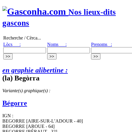
Nos lieux-dits
gascons
Recherche / Cèrca...
Lòcs :
Noms :
Prenoms :
en graphie alibertine :
(la) Begòrra
Variante(s) graphique(s) :
Bégorre
IGN :
BEGORRE [AIRE-SUR-L’ADOUR - 40]
BEGORRE [AROUE - 64]
BEGORRE [BÉRAUT - 32]