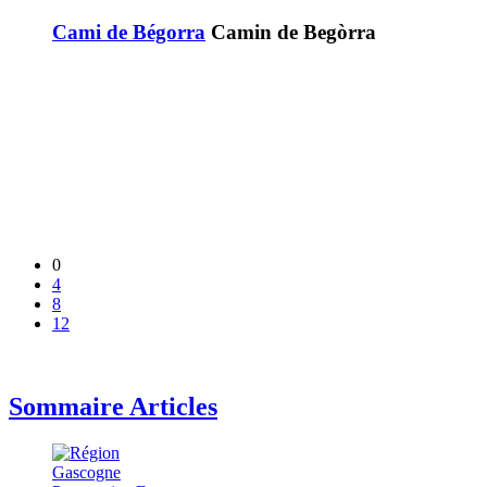
Cami de Bégorra
Camin de Begòrra
0
4
8
12
Sommaire Articles