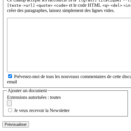
{{gras}}
{italique}
-*l
et le code HTML
[texte->url]
<quote>
<code>
<q>
<del>
<in
créer des paragraphes, laissez simplement des lignes vides.
Prévenez-moi de tous les nouveaux commentaires de cette discu
email
Ajouter un document
Extensions autorisées : toutes
Je veux recevoir la Newsletter