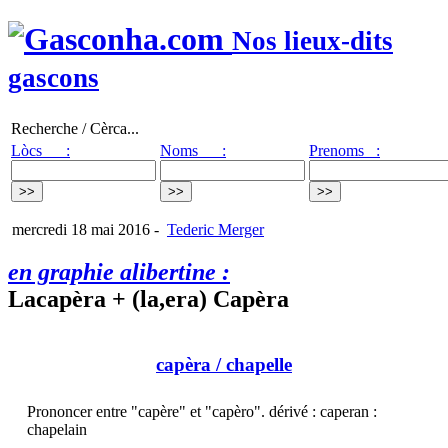
Nos lieux-dits
gascons
Recherche / Cèrca...
Lòcs :
Noms :
Prenoms :
mercredi 18 mai 2016
-
Tederic Merger
en graphie alibertine :
Lacapèra + (la,era) Capèra
capèra
/ chapelle
Prononcer entre "capère" et "capèro". dérivé : caperan :
chapelain