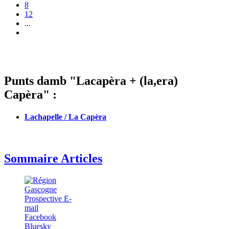
8
12
...
Punts damb "Lacapèra + (la,era)
Capèra" :
Lachapelle / La Capèra
Sommaire Articles