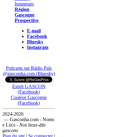
Région
Gascogne
Prospective
E-mail
Facebook
Bluesky
Instagram
Podcasts sur Ràdio País
@gasconha.com (Bluesky)
Esprit GASCON
(Facebook)
Couleur Gascogne
(Facebook)
2024-2026
— Gasconha.com - Noms
e Lòcs -
Nos lieux-dits
gascons
Plan du site
|
Se connecter
|