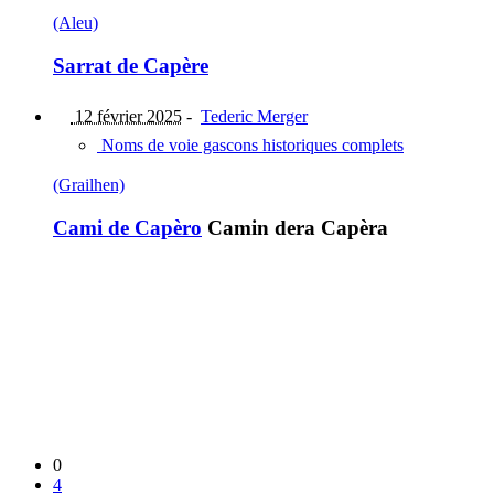
(Aleu)
Sarrat de Capère
12 février 2025
-
Tederic Merger
Noms de voie gascons historiques complets
(Grailhen)
Cami de Capèro
Camin dera Capèra
0
4