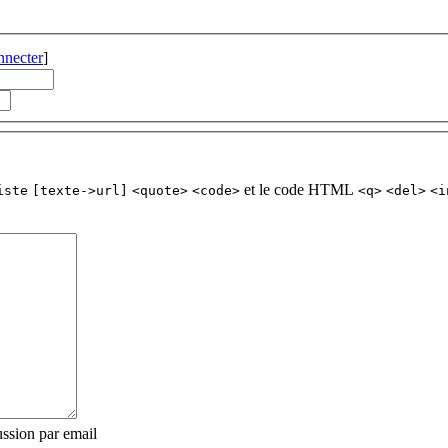
nnecter
]
et le code HTML
iste
[texte->url]
<quote>
<code>
<q>
<del>
<i
ssion par email