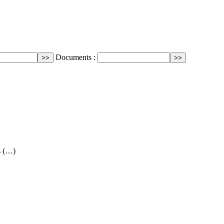
Documents :
s (…)