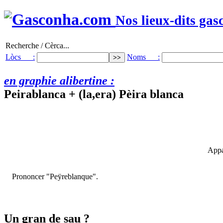
Nos lieux-dits gas
Recherche / Cèrca...
Lòcs :
Noms :
en graphie alibertine :
Peirablanca + (la,era) Pèira blanca
Appa
Prononcer "Peÿreblanque".
Un gran de sau ?