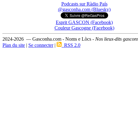
Podcasts sur Ràdio País
@gasconha.com (Bluesky)
Esprit GASCON (Facebook)
Couleur Gascogne (Facebook)
2024-2026 — Gasconha.com - Noms e Lòcs -
Nos lieux-dits gascon
Plan du site
|
Se connecter
|
RSS 2.0