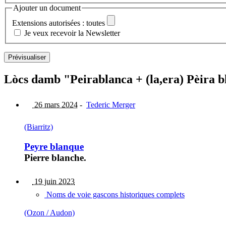
Ajouter un document
Extensions autorisées : toutes
Je veux recevoir la Newsletter
Lòcs damb "Peirablanca + (la,era) Pèira b
26 mars 2024
-
Tederic Merger
(Biarritz)
Peyre blanque
Pierre blanche.
19 juin 2023
Noms de voie gascons historiques complets
(Ozon / Audon)