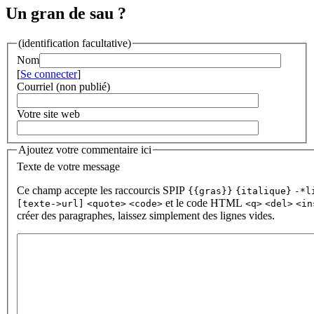
Un gran de sau ?
(identification facultative)
Nom
[
Se connecter
]
Courriel (non publié)
Votre site web
Ajoutez votre commentaire ici
Texte de votre message
Ce champ accepte les raccourcis SPIP
{{gras}}
{italique}
-*l
et le code HTML
[texte->url]
<quote>
<code>
<q>
<del>
<in
créer des paragraphes, laissez simplement des lignes vides.