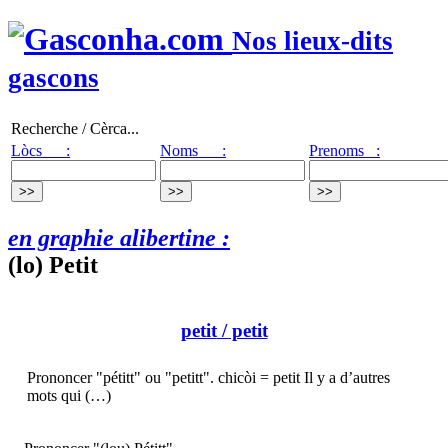
Nos lieux-dits
gascons
Recherche / Cèrca...
Lòcs :
Noms :
Prenoms :
en graphie alibertine :
(lo) Petit
petit
/ petit
Prononcer "pétitt" ou "petitt". chicòi = petit Il y a d’autres
mots qui (…)