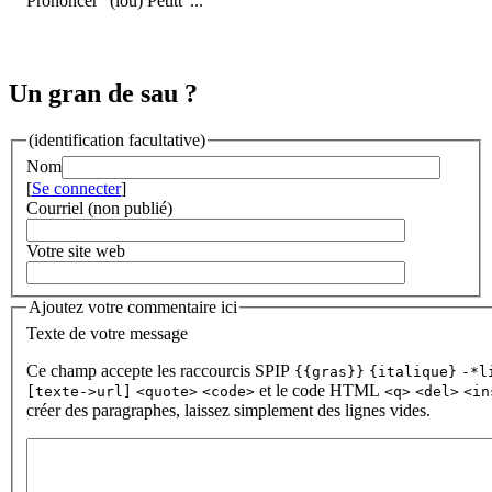
Prononcer "(lou) Pétitt"...
Un gran de sau ?
(identification facultative)
Nom
[
Se connecter
]
Courriel (non publié)
Votre site web
Ajoutez votre commentaire ici
Texte de votre message
Ce champ accepte les raccourcis SPIP
{{gras}}
{italique}
-*l
et le code HTML
[texte->url]
<quote>
<code>
<q>
<del>
<in
créer des paragraphes, laissez simplement des lignes vides.