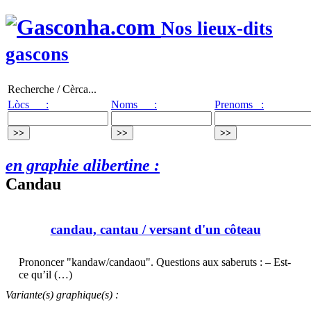
Nos lieux-dits
gascons
Recherche / Cèrca...
Lòcs :
Noms :
Prenoms :
en graphie alibertine :
Candau
candau, cantau
/ versant d'un côteau
Prononcer "kandaw/candaou". Questions aux saberuts : – Est-
ce qu’il (…)
Variante(s) graphique(s) :