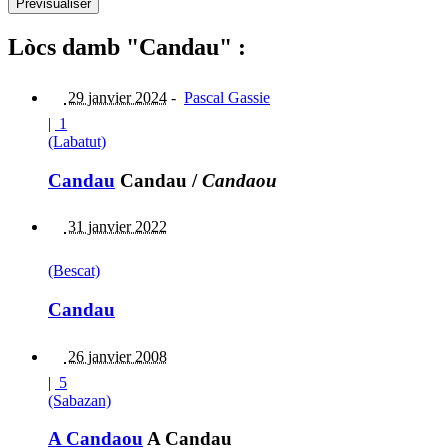
Lòcs damb "Candau" :
29 janvier 2024
-
Pascal Gassie
|
1
(Labatut)
Candau
Candau
/
Candaou
31 janvier 2022
(Bescat)
Candau
26 janvier 2008
|
5
(Sabazan)
A Candaou
A Candau