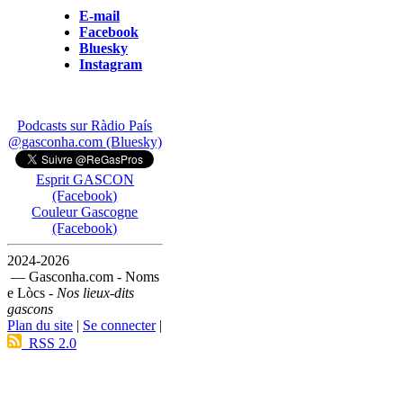
E-mail
Facebook
Bluesky
Instagram
Podcasts sur Ràdio País
@gasconha.com (Bluesky)
Esprit GASCON
(Facebook)
Couleur Gascogne
(Facebook)
2024-2026
— Gasconha.com - Noms
e Lòcs -
Nos lieux-dits
gascons
Plan du site
|
Se connecter
|
RSS 2.0