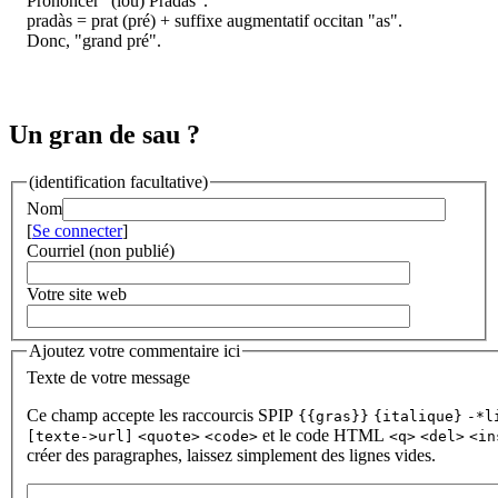
Prononcer "(lou) Pradàs".
pradàs = prat (pré) + suffixe augmentatif occitan "as".
Donc, "grand pré".
Un gran de sau ?
(identification facultative)
Nom
[
Se connecter
]
Courriel (non publié)
Votre site web
Ajoutez votre commentaire ici
Texte de votre message
Ce champ accepte les raccourcis SPIP
{{gras}}
{italique}
-*l
et le code HTML
[texte->url]
<quote>
<code>
<q>
<del>
<in
créer des paragraphes, laissez simplement des lignes vides.