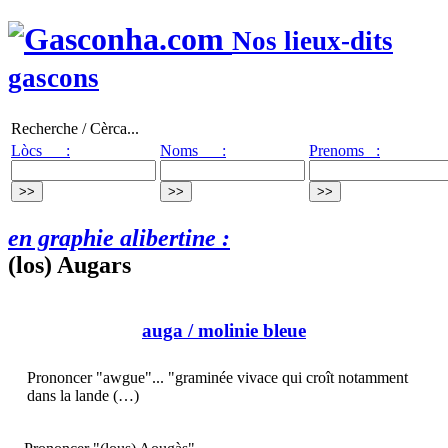
Nos lieux-dits
gascons
Recherche / Cèrca...
Lòcs :
Noms :
Prenoms :
en graphie alibertine :
(los) Augars
auga
/ molinie bleue
Prononcer "awgue"... "graminée vivace qui croît notamment
dans la lande (…)