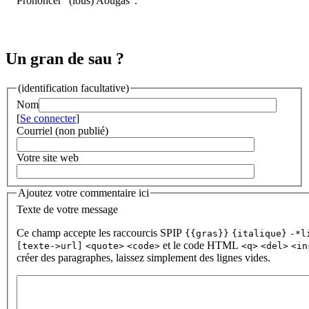
Prononcer "(lous) Aougàs".
Un gran de sau ?
(identification facultative)
Nom
[
Se connecter
]
Courriel (non publié)
Votre site web
Ajoutez votre commentaire ici
Texte de votre message
Ce champ accepte les raccourcis SPIP
{{gras}}
{italique}
-*l
et le code HTML
[texte->url]
<quote>
<code>
<q>
<del>
<in
créer des paragraphes, laissez simplement des lignes vides.