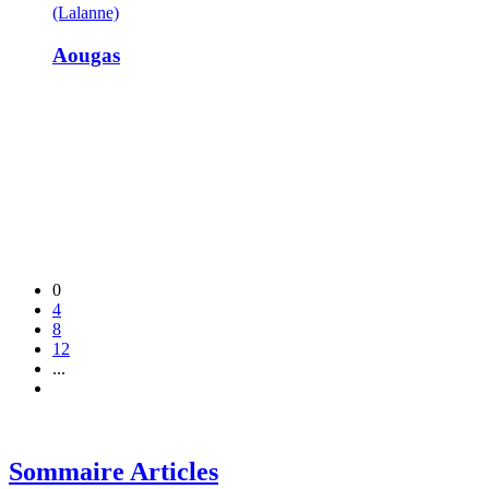
(Lalanne)
Aougas
0
4
8
12
...
Sommaire Articles