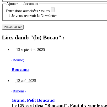
Ajouter un document
Extensions autorisées : toutes
Je veux recevoir la Newsletter
Lòcs damb "(lo) Bocau" :
13 septembre 2025
(Beuste)
Boucaou
12 août 2025
(Rimons)
Grand, Petit Boucaud
Le CN écrit déjà "Boucaud". Faut-il y voir le g