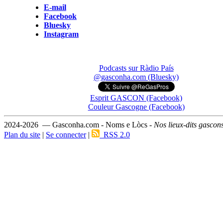
E-mail
Facebook
Bluesky
Instagram
Podcasts sur Ràdio País
@gasconha.com (Bluesky)
Esprit GASCON (Facebook)
Couleur Gascogne (Facebook)
2024-2026 — Gasconha.com - Noms e Lòcs -
Nos lieux-dits gascon
Plan du site
|
Se connecter
|
RSS 2.0