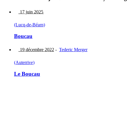
17 juin 2025
(Lucq-de-Béarn)
Boucau
19 décembre 2022
-
Tederic Merger
(Auterrive)
Le Boucau