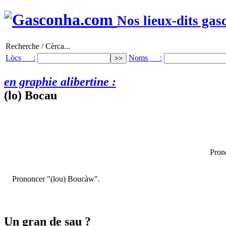
Nos lieux-dits gas
Recherche / Cèrca...
Lòcs :
Noms :
en graphie alibertine :
(lo) Bocau
Pron
Prononcer "(lou) Boucàw".
Un gran de sau ?