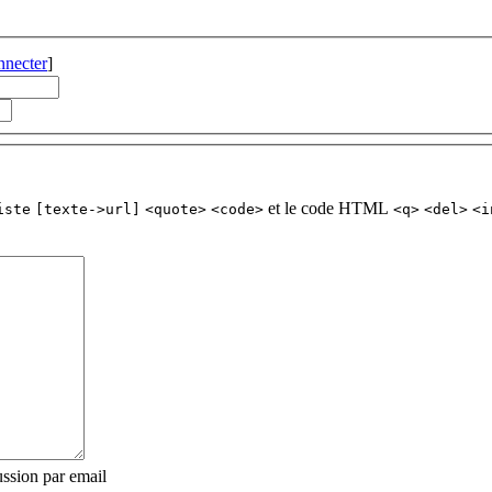
nnecter
]
et le code HTML
iste
[texte->url]
<quote>
<code>
<q>
<del>
<i
ssion par email