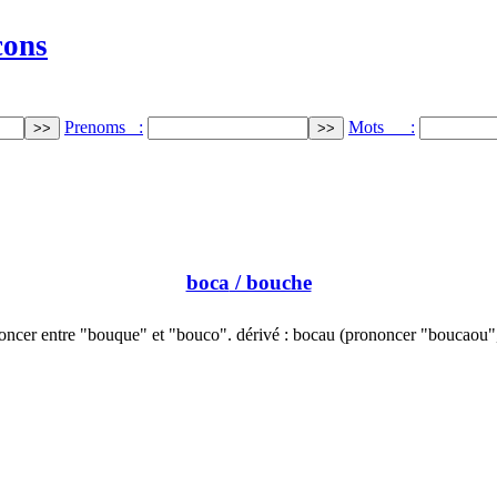
cons
Prenoms :
Mots :
boca
/ bouche
oncer entre "bouque" et "bouco". dérivé : bocau (prononcer "boucaou"