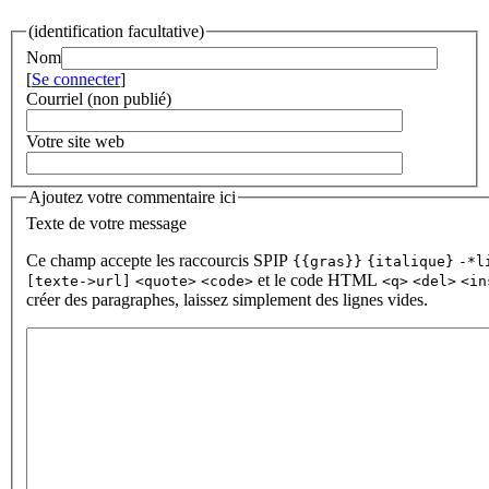
(identification facultative)
Nom
[
Se connecter
]
Courriel (non publié)
Votre site web
Ajoutez votre commentaire ici
Texte de votre message
Ce champ accepte les raccourcis SPIP
{{gras}}
{italique}
-*l
et le code HTML
[texte->url]
<quote>
<code>
<q>
<del>
<in
créer des paragraphes, laissez simplement des lignes vides.