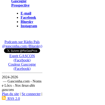
Gascogne
Prospective
E-mail
Facebook
Bluesky
Instagram
Podcasts sur Ràdio País
@gasconha.com (Bluesky)
Esprit GASCON
(Facebook)
Couleur Gascogne
(Facebook)
2024-2026
— Gasconha.com - Noms
e Lòcs -
Nos lieux-dits
gascons
Plan du site
|
Se connecter
|
RSS 2.0