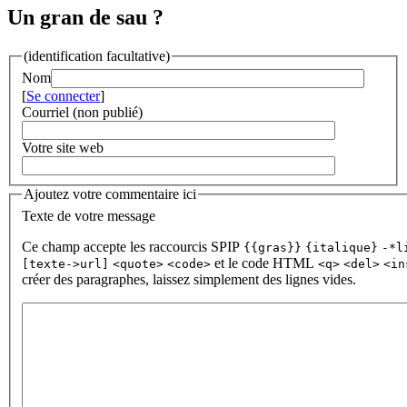
Un gran de sau ?
(identification facultative)
Nom
[
Se connecter
]
Courriel (non publié)
Votre site web
Ajoutez votre commentaire ici
Texte de votre message
Ce champ accepte les raccourcis SPIP
{{gras}}
{italique}
-*l
et le code HTML
[texte->url]
<quote>
<code>
<q>
<del>
<in
créer des paragraphes, laissez simplement des lignes vides.