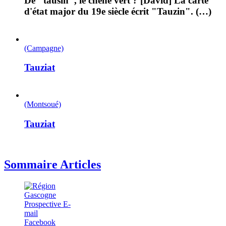
De "tausin", le chêne vert ? [Dàvid] La carte
d'état major du 19e siècle écrit "Tauzin". (…)
(Campagne)
Tauziat
(Montsoué)
Tauziat
Sommaire Articles