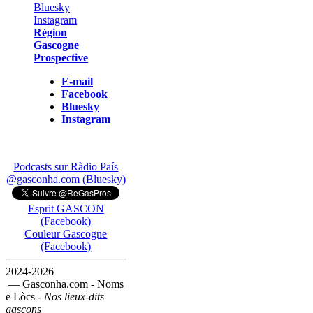
Région
Gascogne
Prospective
E-mail
Facebook
Bluesky
Instagram
Podcasts sur Ràdio País
@gasconha.com (Bluesky)
Esprit GASCON
(Facebook)
Couleur Gascogne
(Facebook)
2024-2026
— Gasconha.com - Noms
e Lòcs -
Nos lieux-dits
gascons