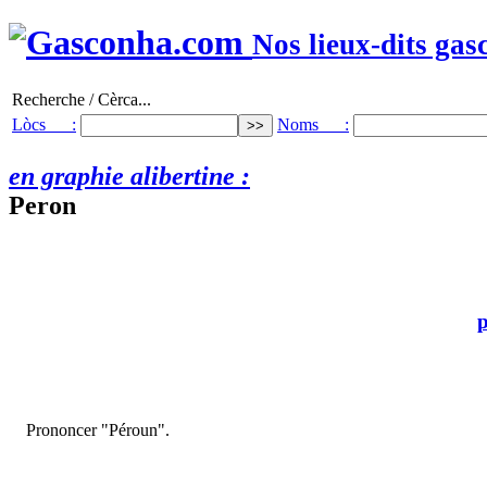
Nos lieux-dits gas
Recherche / Cèrca...
Lòcs :
Noms :
en graphie alibertine :
Peron
p
Prononcer "Péroun".