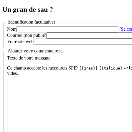
Un gran de sau ?
(identification facultative)
Nom
[
Se co
Courriel (non publié)
Votre site web
Ajoutez votre commentaire ici
Texte de votre message
Ce champ accepte les raccourcis SPIP
{{gras}}
{italique}
-*l
vides.