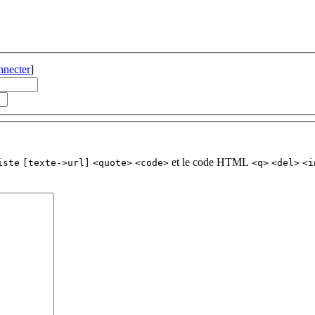
nnecter
]
et le code HTML
iste
[texte->url]
<quote>
<code>
<q>
<del>
<i