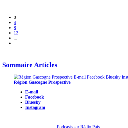
0
4
8
12
...
Sommaire Articles
Région Gascogne Prospective
E-mail
Facebook
Bluesky
Instagram
Podcasts sur Ràdio País