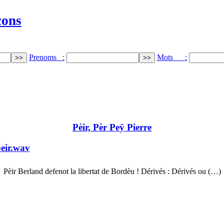
cons
Prenoms :
Mots :
Pèir, Pèr Peÿ Pierre
eir.wav
Pèir Berland defenot la libertat de Bordèu ! Dérivés : Dérivés ou (…)