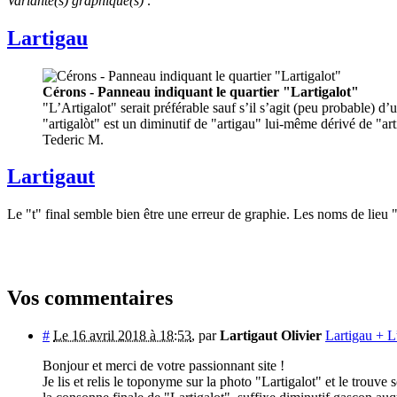
Variante(s) graphique(s) :
Lartigau
Cérons - Panneau indiquant le quartier "Lartigalot"
"L’Artigalot" serait préférable sauf s’il s’agit (peu probable) 
"artigalòt" est un diminutif de "artigau" lui-même dérivé de "art
Tederic M.
Lartigaut
Le "t" final semble bien être une erreur de graphie. Les noms de lieu
Vos commentaires
#
Le 16 avril 2018 à 18:53
,
par
Lartigaut Olivier
Lartigau + L
Bonjour et merci de votre passionnant site !
Je lis et relis le toponyme sur la photo "Lartigalot" et le trou