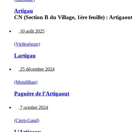
Artigau
CN (Section B du Village, 1ère feuille) : Artig
10 août 2025
(Vielleségure)
Lartigau
25 décembre 2024
(Mondilhan)
Paguère de l’Artigaout
7 octobre 2024
(Cierp-Gaud)
L’Artigaou