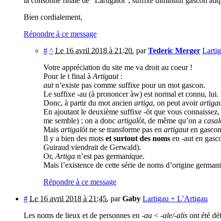
la consonne finale de "Lartigalot", suffixe diminutif gascon au
Bien cordialement,
Répondre à ce message
#
^
Le 16 avril 2018 à 21:20
,
par
Tederic Merger
Lartig
Votre appréciation du site me va droit au coeur !
Pour le t final à
Artigaut
:
aut
n’existe pas comme suffixe pour un mot gascon.
Le suffixe -au (à prononcer àw) est normal et connu, lui. 
Donc, à partir du mot ancien
artiga
, on peut avoir
artiga
En ajoutant le deuxième suffixe -òt que vous connaissez, le
me semble) ; on a donc
artigalòt
, de même qu’on a
casal
Mais
artigalòt
ne se transforme pas en
artigaut
en gascon.
Il y a bien des mots
et surtout des noms
en -aut en gasco
Guiraud viendrait de Gerwald).
Or,
Artiga
n’est pas germanique.
Mais l’existence de cette série de noms d’origine germani
Répondre à ce message
#
Le 16 avril 2018 à 21:45
,
par
Gaby
Lartigau + L’Artigau
Les noms de lieux et de personnes en
-au
<
-ale/-alis
ont été dé