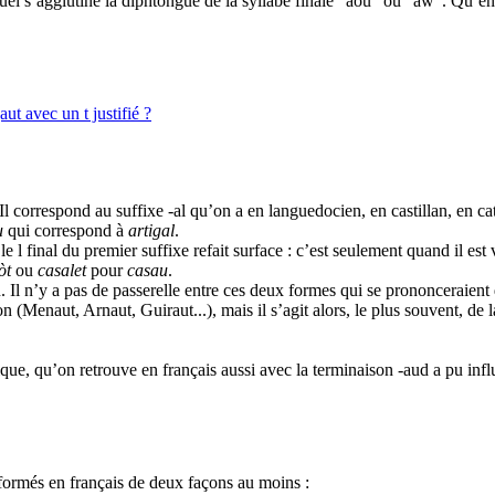
quel s’agglutine la diphtongue de la syllabe finale "aou" ou "aw". Qu’e
aut avec un t justifié ?
Il correspond au suffixe -al qu’on a en languedocien, en castillan, en c
u
qui correspond à
artigal
.
 l final du premier suffixe refait surface : c’est seulement quand il est v
òt
ou
casalet
pour
casau
.
 Il n’y a pas de passerelle entre ces deux formes qui se prononceraient 
n (Menaut, Arnaut, Guiraut...), mais il s’agit alors, le plus souvent, de
que, qu’on retrouve en français aussi avec la terminaison -aud a pu inf
formés en français de deux façons au moins :