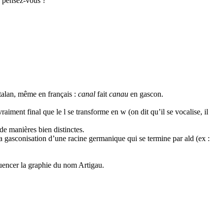
n pensez-vous ?
atalan, même en français :
canal
fait
canau
en gascon.
raiment final que le l se transforme en w (on dit qu’il se vocalise, il
de manières bien distinctes.
 la gasconisation d’une racine germanique qui se termine par ald (ex :
luencer la graphie du nom Artigau.