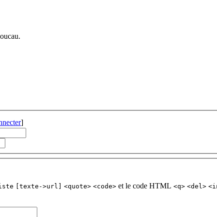
Boucau.
nnecter
]
et le code HTML
iste
[texte->url]
<quote>
<code>
<q>
<del>
<i