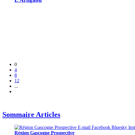
0
4
8
12
...
Sommaire Articles
Région Gascogne Prospective