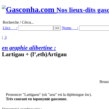
Nos lieux-dits gas
Recherche / Cèrca...
Lòcs :
Noms :
|
3
en graphie alibertine :
Lartigau + (l’,eth)Artigau
Beauc
Prononcer "Lartigaou" (où "aou" est la diphtongue àw).
Très courant en toponymie gasconne.