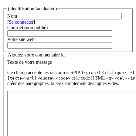
(identification facultative)
Nom
[
Se connecter
]
Courriel (non publié)
Votre site web
Ajoutez votre commentaire ici
Texte de votre message
Ce champ accepte les raccourcis SPIP
{{gras}}
{italique}
-*l
et le code HTML
[texte->url]
<quote>
<code>
<q>
<del>
<in
créer des paragraphes, laissez simplement des lignes vides.