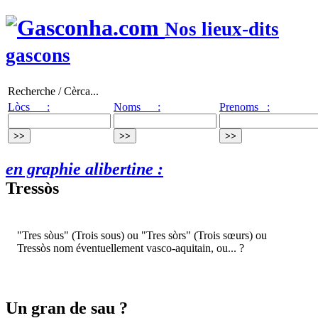
Nos lieux-dits
gascons
Recherche / Cèrca...
Lòcs :
Noms :
Prenoms :
en graphie alibertine :
Tressòs
"Tres sòus" (Trois sous) ou "Tres sòrs" (Trois sœurs) ou
Tressòs nom éventuellement vasco-aquitain, ou... ?
Un gran de sau ?