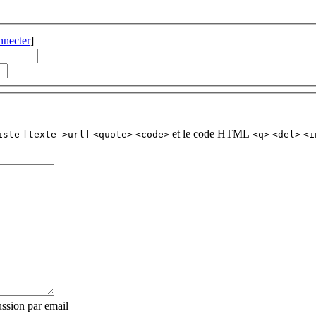
nnecter
]
et le code HTML
iste
[texte->url]
<quote>
<code>
<q>
<del>
<i
ssion par email