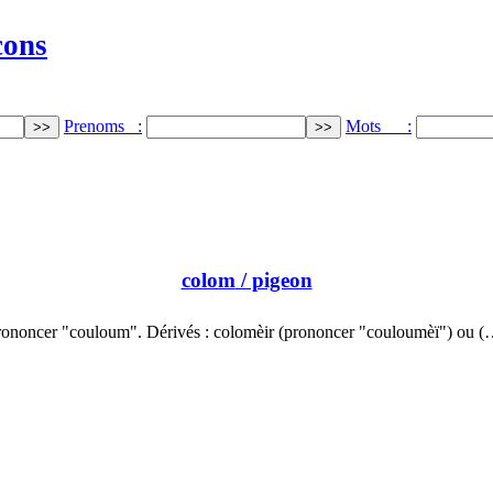
cons
Prenoms :
Mots :
colom
/ pigeon
rononcer "couloum". Dérivés : colomèir (prononcer "couloumèï") ou (