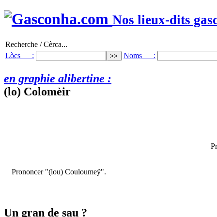
Nos lieux-dits gas
Recherche / Cèrca...
Lòcs :
Noms :
en graphie alibertine :
(lo) Colomèir
P
Prononcer "(lou) Couloumeÿ".
Un gran de sau ?