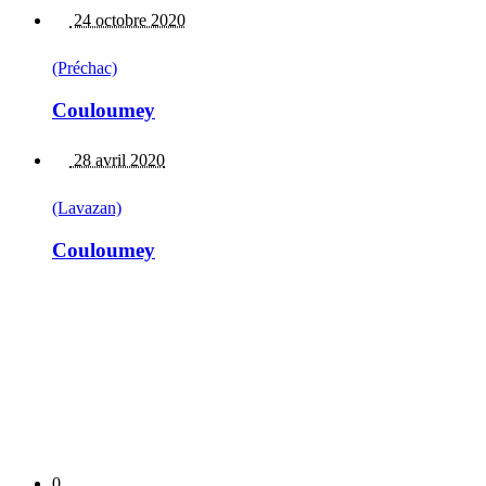
24 octobre 2020
(Préchac)
Couloumey
28 avril 2020
(Lavazan)
Couloumey
0